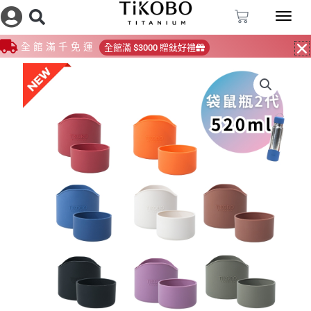
跳
購
至
物
籃
主
全館滿千免運
全館滿 $3000 贈鈦好禮
要
內
容