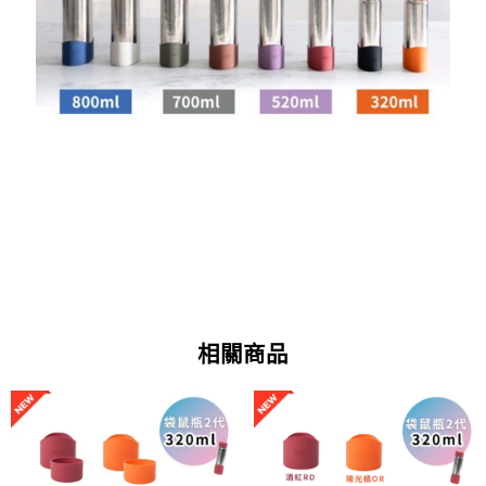
相關商品
原
目
原
目
此
此
始
前
始
前
產
產
價
價
價
價
格：
格：
格：
格：
品
品
NT$400。
NT$250。
NT$250。
NT$175。
有
有