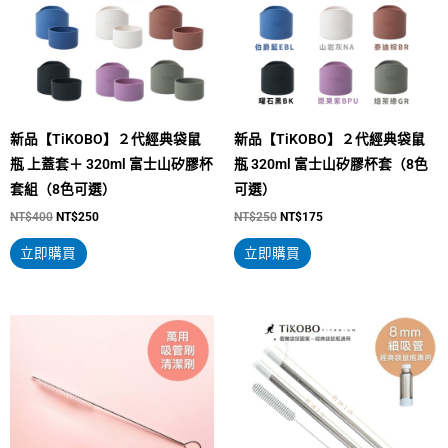
多
多
種
種
款
款
式。
式。
可
可
新品【TiKOBO】２代經典袋鼠
新品【TiKOBO】２代經典袋鼠
在
在
瓶 上蓋套＋ 320ml 富士山矽膠杯
瓶 320ml 富士山矽膠杯套（8色
產
產
套組（8色可選）
可選）
品
品
NT$
400
NT$
250
NT$
250
NT$
175
頁
頁
面
面
立即購買
立即購買
選
選
擇
擇
選
選
原
目
此
始
前
項
項
產
價
價
格：
格：
品
NT$500。
NT$380。
有
多