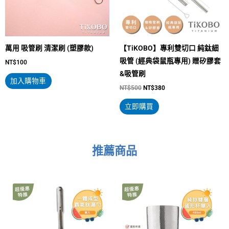
種
款
式。
可
萬用 吸管刷 清潔刷 (塑膠款)
【TiKOBO】專利雙切口 純鈦細
在
吸管 (經典袋鼠瓶專用) 贈矽膠套
NT$
100
產
&吸管刷
品
加入購物車
NT$
500
NT$
380
頁
面
立即購買
選
擇
選
推薦商品
項
原
目
原
目
始
前
始
前
價
價
價
價
格：
格：
格：
格：
NT$1,800。
NT$1,280。
NT$1,800。
NT$1,350。