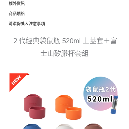
額外資訊
富
士
商品規格
山
清潔保養＆注意事項
矽
膠
２代經典袋鼠瓶 520ml 上蓋套＋富
杯
套
士山矽膠杯套組
組
（8
色
可
選）
數
量