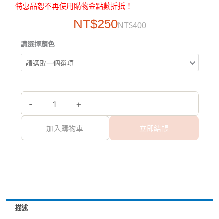
特惠品恕不再使用購物金點數折抵！
原
目
NT$
250
NT$
400
始
前
新
請選擇顏色
價
價
品
格：
格：
【TiKOBO】
NT$400。
NT$250。
２
代
-
+
經
典
加入購物車
立即結帳
袋
鼠
瓶
上
蓋
套
＋
描述
520ml