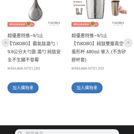
超優惠特推~9/1止
超優惠特推~9/1止
【TiKOBO】霸氣鈦漏勺｜
【TiKOBO】純鈦雙層真空
9.8公分大勺面 漏勺 純鈦安
蛋形杯 480ml 單入 (不含矽
全不生鏽不發霉
膠杯套)
NT$
1,800
NT$
1,280
NT$
1,800
NT$
1,350
加入購物車
加入購物車
搜
搜