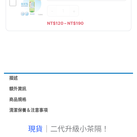
鈦
一
新
（250/400ml
星
送
-
+
品
星
光
一)
超
光
NT$
120
–
NT$
190
瓶
數
優
瓶
250ml
量
惠
專
多
特
用）
色
推
(贈
｜
專
TiCLEAN
屬
鈦
描述
小
好
茶
洗
額外資訊
隔
鈦
商品規格
+矽
餐
膠
具
清潔保養＆注意事項
杯
清
套
現貨
｜二代升級小茶隔！
潔
+瓶
劑