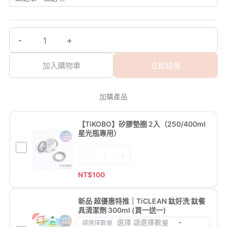
圍：
｜
膠
超
NT$120
NT$3,650。
NT$2,680。
二
墊
優
到
NT$190
代
圈
惠
-
+
升
2
特
級
入
推
加入購物車
立即結帳
小
（250/400ml
｜
茶
星
TiCLEAN
隔！
光
鈦
加購產品
超
瓶
好
優
專
洗
【TiKOBO】矽膠墊圈 2入（250/400ml
惠
用）
鈦
星光瓶專用）
特
數
餐
【TiKOBO】
-
+
推
量
具
矽
【TiKOBO】
清
膠
NT$
100
Slim
潔
墊
二
劑
圈
新品 超優惠特推｜TiCLEAN 鈦好洗 鈦餐
代
300ml
具清潔劑 300ml (買一送一)
2
純
(買
請選擇數量
入