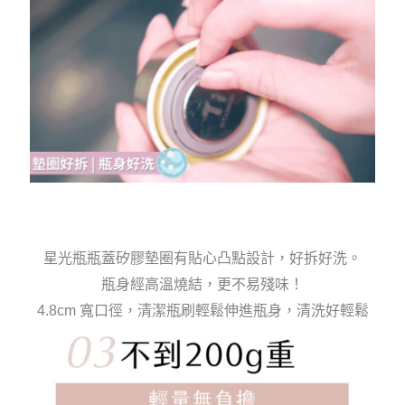
星光瓶瓶蓋矽膠墊圈有貼心凸點設計，好拆好洗。
瓶身經高溫燒結，
更不易殘味！
4.8cm 寬口徑，清潔瓶刷輕鬆伸進瓶身，清洗好輕鬆