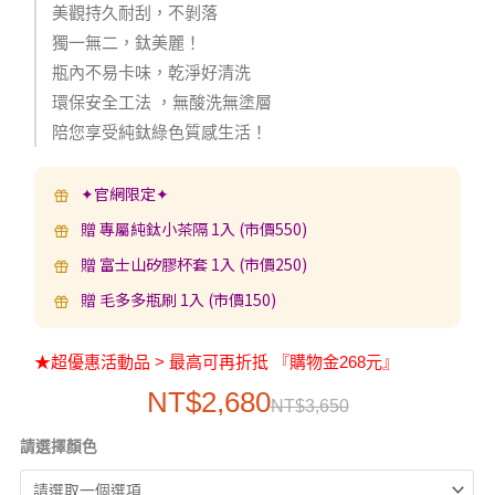
美觀持久耐刮，不剝落
獨一無二，鈦美麗！
瓶內不易卡味，乾淨好清洗
環保安全工法 ，無酸洗無塗層
陪您享受純鈦綠色質感生活！
✦官網限定✦
贈 專屬純鈦小茶隔 1入 (市價550)
贈 富士山矽膠杯套 1入 (市價250)
贈 毛多多瓶刷 1入 (市價150)
★超優惠活動品 > 最高可再折抵 『購物金268元』
原
目
NT$
2,680
NT$
3,650
始
前
價
現
【TiKOBO】
新
請選擇顏色
價
價
格
貨
矽
品
範
格：
格：