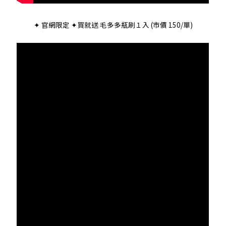
✦ 官網限定 ✦買就送 毛多多瓶刷１入 (市價 150/單)