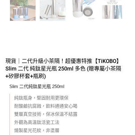
現貨｜二代升級小茶隔！超優惠特推【TiKOBO】
Slim 二代 純鈦星光瓶 250ml 多色 (贈專屬小茶隔
+矽膠杯套+瓶刷)
Slim 二代純鈦星光瓶 250ml
純鈦瓶身，堅固耐用更環保
耐酸鹼抗腐蝕，飲料通通安心喝
雙層真空技術，保冰保溫不結露
外觀為高溫鈦活瓷工法
燒製星光花紋，非塗層