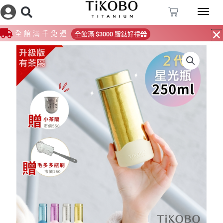
跳
購
至
物
籃
主
全館滿千免運
全館滿 $3000 贈鈦好禮
要
內
容