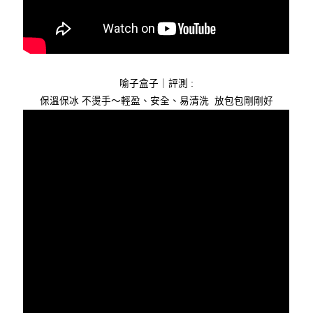
喻子盒子｜評測 :
保溫保冰 不燙手～輕盈、安全、易清洗 放包包剛剛好