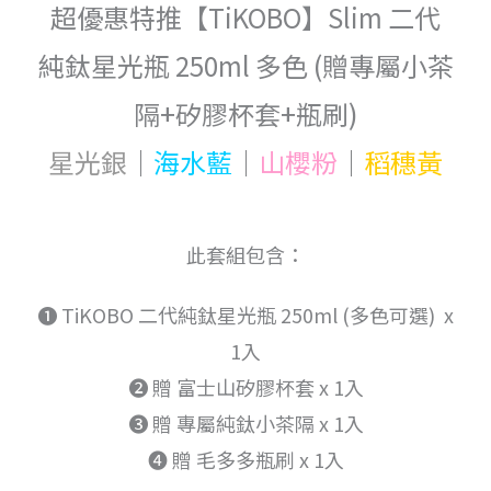
超優惠特推【TiKOBO】Slim 二代
刷)
300ml
數
(買
純鈦星光瓶 250ml 多色 (贈專屬小茶
量
一
送
隔+矽膠杯套+瓶刷)
一)
星光銀
｜
海水藍
｜
山櫻粉
｜
稻穗黃
此套組包含：
➊ TiKOBO 二代純鈦星光瓶 250ml (多色可選) x
1入
➋ 贈 富士山矽膠杯套 x 1入
➌ 贈 專屬純鈦小茶隔 x 1入
➍ 贈 毛多多瓶刷 x 1入