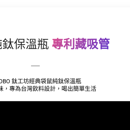
備品
備品
拿無負擔
拿無負擔
洗不卡味
洗不卡味
著走！
著走！
品
品
純鈦保溫瓶
五大跨國專利
KOBO 鈦工坊經典袋鼠純鈦保溫瓶
味，專為台灣飲料設計，喝出簡單生活