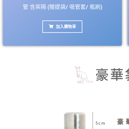
管 含茶隔 (贈提袋/ 吸管套/ 瓶刷)
加入購物車