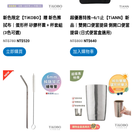
式。
可
新色限定【TiKOBO】贈 新色擦
超優惠特推~6/1止【TiANN】新
在
拭布｜蛋形杯 矽膠杯蓋 + 杯套組
品｜雙開口便當提袋 側開口便當
產
(3色可選)
提袋 (日式便當盒適用)
品
NT$
780
NT$
520
NT$
800
NT$
640
頁
面
立即購買
加入購物車
選
擇
選
原
目
原
目
始
前
始
前
項
價
價
價
價
格：
格：
格：
格：
NT$500。
NT$380。
NT$1,800。
NT$1,350。