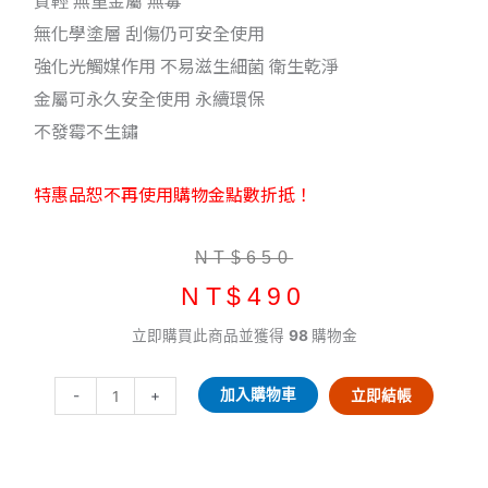
質輕 無重金屬 無毒
無化學塗層 刮傷仍可安全使用
強化光觸媒作用 不易滋生細菌 衛生乾淨
金屬可永久安全使用 永續環保
不發霉不生鏽
特惠品恕不再使用購物金點數折抵！
原
目
NT$
650
始
前
NT$
490
價
價
純
立即購買此商品並獲得
98
購物金
格：
格：
鈦
NT$650。
NT$490。
小
加入購物車
-
+
立即結帳
鈦
碟/
鈦