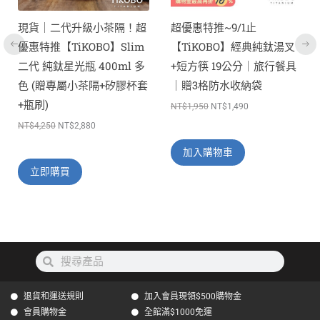
式。
可
！超
超優惠特推~9/1止
限時特惠~9/1止
在
im
【TiKOBO】經典純鈦湯叉
【TiKOBO】夏日輕食｜純
產
l 多
+短方筷 19公分｜旅行餐具
鈦料理筷32公分 + TiANN
品
膠杯套
｜贈3格防水收納袋
純鈦多功能蘋果碗 個人小
頁
鍋 保鮮料理鍋 沙拉碗
NT$
1,950
NT$
1,490
面
1500ml + 台式湯勺or漏勺
選
擇
NT$
4,800
NT$
3,088
加入購物車
選
項
立即購買
搜
搜
尋
尋
退貨和運送規則
加入會員現領$500購物金
會員購物金
全館滿$1000免運