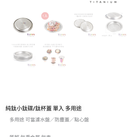
純鈦小鈦碟/鈦杯蓋 單入 多用途
多用途 可當濾水盤／防塵蓋／點心盤