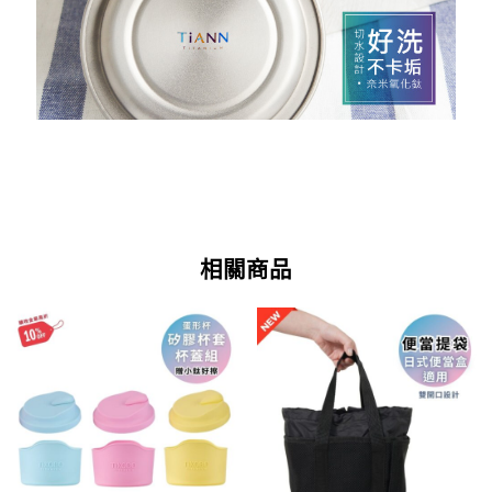
相關商品
原
目
原
目
此
始
前
始
前
產
價
價
價
價
格：
格：
格：
格：
品
NT$780。
NT$520。
NT$800。
NT$640。
有
多
種
款