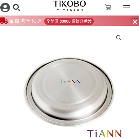
跳
購
至
物
籃
主
全館滿千免運
全館滿 $3000 贈鈦好禮
要
內
容