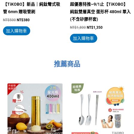
【TiKOBO】新品｜純鈦彎式吸
超優惠特推~9/1止【TiKOBO】
管 6mm 贈吸管刷
純鈦雙層真空 蛋形杯 480ml 單入
(不含矽膠杯套)
NT$
500
NT$
380
NT$
1,800
NT$
1,350
加入購物車
加入購物車
推薦商品
原
目
原
目
此
始
前
始
前
價
價
價
價
產
格：
格：
格：
格：
80。
NT$1,950。
NT$1,490。
NT$4,800。
NT$3,088。
品
有
多
種
款