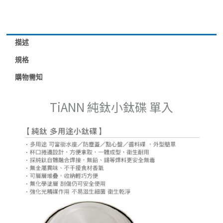
杯
蓋
單
入
描述
多
規格
用
購物需知
途
數
TiANN 純鈦小鈦碟 單入
量