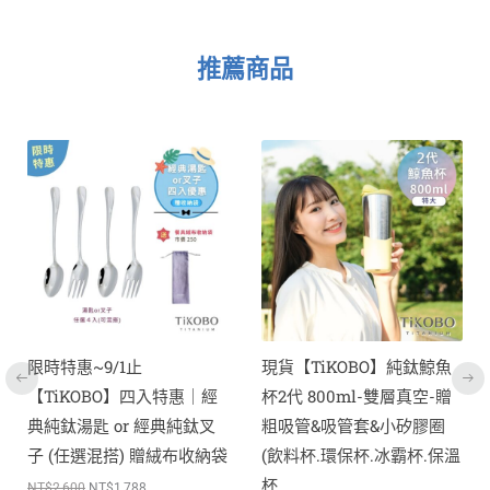
推薦商品
原
目
原
目
此
始
前
始
前
價
價
價
價
產
：
格：
格：
格：
格：
$1,788。
NT$3,700。
NT$2,480。
NT$3,600。
NT$2,
品
有
多
種
款
式。
可
現貨【TiKOBO】純鈦鯨魚
超優惠特推~9/1止
在
特惠｜經
杯2代 800ml-雙層真空-贈
【TiKOBO】純鈦雙
產
典純鈦叉
粗吸管&吸管套&小矽膠圈
蛋形杯 480ml 兩入 
品
絨布收納袋
(飲料杯.環保杯.冰霸杯.保溫
膠杯套）
頁
杯
NT$
3,600
NT$
2,500