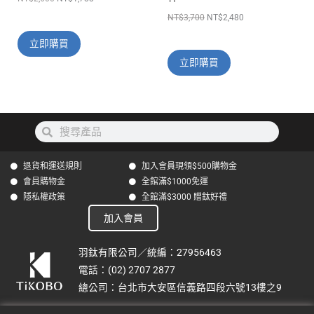
面
NT$
3,700
NT$
2,480
選
擇
加入購物車
選
立即購買
項
搜
搜
尋
尋
退貨和運送規則
加入會員現領$500購物金
會員購物金
全館滿$1000免運
隱私權政策
全館滿$3000 贈鈦好禮
加入會員
羽鈦有限公司／統編：27956463
電話：(02) 2707 2877
總公司：台北市大安區信義路四段六號13樓之9