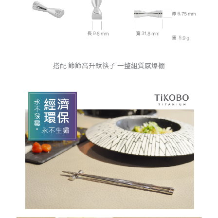
搭配 節節高升鈦筷子 一整組質感爆棚