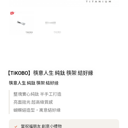
【TiKOBO】筷意人生 純鈦 筷架 結好縁
筷意人生 純鈦 筷架 結好縁
整塊實心純鈦 半手工打造
亮面拋光 超高級質感
蝴蝶結造型，寓意結好緣
當祝福朋友 創意小禮物