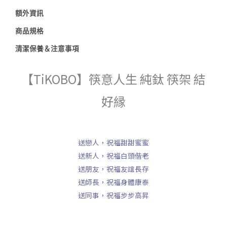
數
額外資訊
量
商品規格
清潔保養＆注意事項
【TiKOBO】筷意人生 純鈦 筷架 結
好縁
送戀人，祝福甜甜蜜蜜
送新人，祝福白頭偕老
送朋友，祝福友誼長存
送師長，祝福身體康泰
送同事，祝福步步高昇