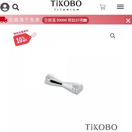
跳
購
至
物
籃
主
全館滿千免運
全館滿 $3000 贈鈦好禮
要
內
容