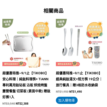
相關商品
原
目
原
目
始
前
始
前
價
價
價
價
格：
格：
格：
格：
NT$3,540。
NT$2,388。
NT$1,950。
NT$1,490。
超優惠特推~9/1止【TiKOBO】
超優惠特推~9/1止【TiKOBO】
安心料理｜純鈦料理筷+ TiANN
經典純鈦湯叉+短方筷 19公分｜
專利萬用鈦砧板 沾板 烘焙烤盤
旅行餐具｜贈3格防水收納袋
露營餐盤 切菜板 (素面中款) 贈鈦
NT$
1,950
NT$
1,490
好擦1入
加入購物車
NT$
3,540
NT$
2,388