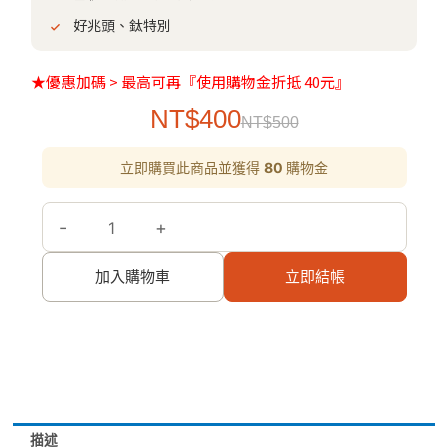
好兆頭、鈦特別
★優惠加碼 > 最高可再『使用購物金折抵 40元』
原
目
NT$
400
NT$
500
始
前
【TiKOBO】
價
價
立即購買此商品並獲得
80
購物金
筷
格：
格：
意
NT$500。
NT$400。
-
+
人
生
加入購物車
立即結帳
純
鈦
筷
架
結
好
縁
描述