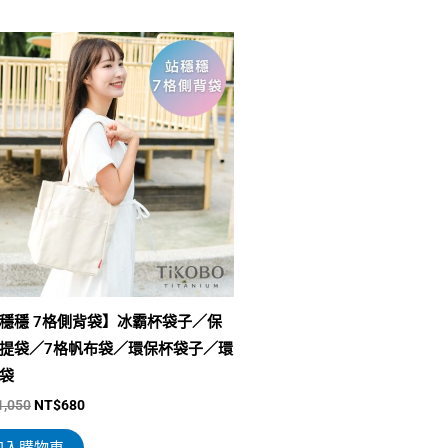
原
目
始
前
價
價
格：
格：
NT$1,050。
NT$680。
穩穩 7格側背袋】冰霸杯袋子／保
提袋／7格帆布袋／環保杯袋子／環
袋
1,050
NT$
680
加入購物車