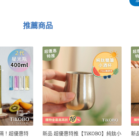
推薦商品
價
價
此
格
格
範
範
產
圍：
圍：
品
NT$720
NT$1,000
到
到
有
NT$1,320
NT$1,800
多
種
款
式。
可
在
產
KOBO】純鈦小
新品 超優惠特推【TiKOBO】純鈦露
現
品