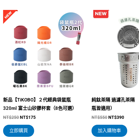
原
目
原
目
此
始
前
始
前
產
價
價
價
價
格：
格：
格：
格：
品
NT$250。
NT$175。
NT$550。
NT$39
有
多
種
款
式。
可
在
產
新品【TiKOBO】２代經典袋鼠瓶
純鈦茶隔 過濾孔茶隔 
品
320ml 富士山矽膠杯套（8色可選）
瓶皆適用）
頁
NT$
250
NT$
175
NT$
550
NT$
390
面
立即購買
加入購物車
選