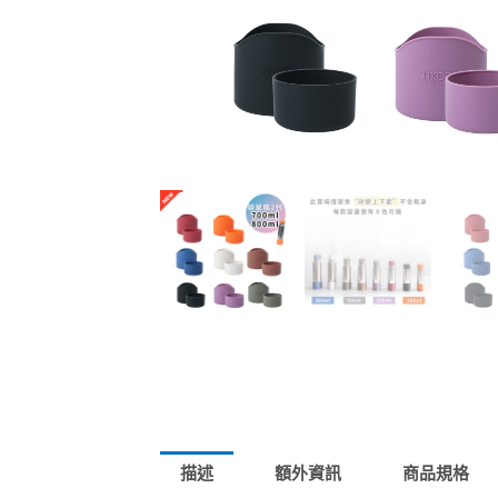
純鈦小杯
純鈦小杯
純鈦運動瓶
純鈦運動瓶
超輕量純鈦小酒杯 手
超輕量純鈦小酒杯 手
瓶蓋由純鈦打造，好清
瓶蓋由純鈦打造，好清
附有輕巧提把，隨時帶
附有輕巧提把，隨時帶
產品介紹
產品介紹
選購備
選購備
前往購買
前往購買
點擊下方即可進入賣場
點擊下方即可進入賣場
460ml
460ml
描述
額外資訊
商品規格