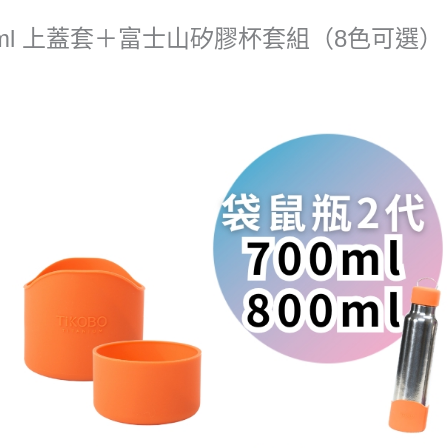
700/800ml
00ml 上蓋套＋富士山矽膠杯套組
（8色可選）
富
士
山
矽
膠
杯
套
組
（8
色
可
選）
數
量