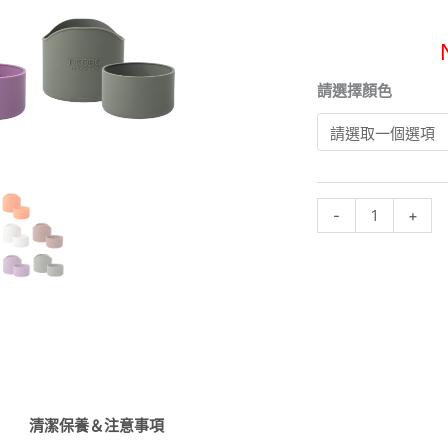
備品
備品
拿無負擔
拿無負擔
洗不卡味
洗不卡味
新
請選擇顏色
著走！
著走！
品
品
品
【TiKOBO】
２
代
-
+
經
典
袋
鼠
瓶
上
蓋
套
清潔保養＆注意事項
＋