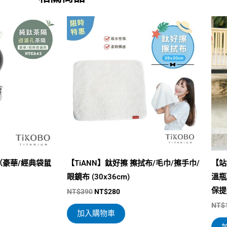
原
目
始
前
價
價
格：
格：
0。
NT$390。
NT$280。
（豪華/經典袋鼠
【TiANN】鈦好擦 擦拭布/毛巾/擦手巾/
【站
眼鏡布 (30x36cm)
溫瓶
保提
NT$
390
NT$
280
NT$
加入購物車