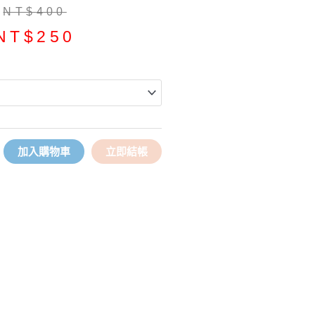
原
目
NT$
400
始
前
NT$
250
完售款保溫瓶備品專區
完售款保溫瓶備品專區
價
價
瓶蓋由純鈦打造，好清洗不卡味
瓶蓋由純鈦打造，好清洗不卡味
格：
格：
附有輕巧提把，隨時帶著走！
附有輕巧提把，隨時帶著走！
NT$400。
NT$250。
豪華袋鼠
豪華袋鼠
鯨魚杯一代
鯨魚杯一代
加入購物車
立即結帳