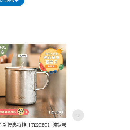
原
目
原
目
此
始
前
始
前
價
價
價
價
產
格：
格：
格：
格：
品
NT$5,500。
NT$3,250。
NT$4,740。
NT$2,
有
多
種
款
式。
可
在
產
貨免等【TiKOBO】2代經典袋鼠
限時特惠~9/1止【TiAN
品