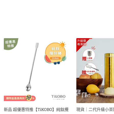
擇
選
項
原
目
此
此
始
前
價
價
產
產
格：
格：
品
品
NT$4,250。
NT$2,880。
有
有
多
多
種
種
款
款
式。
式。
可
可
在
在
產
產
現貨｜二代升級小茶隔！超優惠特
新品 超優惠特推【Ti
品
品