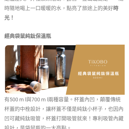
時隨地喝上一口暖暖的水，點亮了旅途上的美好
時
光！
經典袋鼠
純鈦保溫瓶
有500 m l與700 m l兩種容量。杯蓋內凹，顛覆傳統
杯蓋的中栓設計，讓杯蓋不僅是純鈦小杯子，也因內
凹可藏純鈦吸管，杯蓋打開吸管就來！專利吸管內藏
設計，是袋鼠瓶的一大亮點。