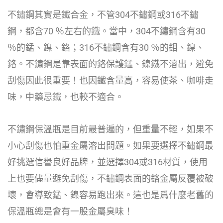
不鏽鋼其實是鐵合金，不管304不鏽鋼或316不鏽
鋼，都含70 ％左右的鐵。當中，304不鏽鋼含有30
％的錳、鎳、鉻；316不鏽鋼含有30 ％的鉬、鎳、
鉻。不鏽鋼是靠表面的鉻保護錳、鎳鐵不溶出，避免
刮傷因此很重要！也因鐵含量高，容易使茶、咖啡走
味，中藥忌鐵，也較不適合。
不鏽鋼保溫瓶是目前最普遍的，但重量不輕，如果不
小心刮傷也怕重金屬溶出問題。如果要選擇不鏽鋼最
好挑選信譽良好品牌，並選擇304或316材質，使用
上也要儘量避免刮傷，不鏽鋼表面的鉻金屬反覆被破
壞，會導致錳、鎳容易跑出來。這也是爲什麼老舊的
保溫瓶總是會有一股金屬臭味！