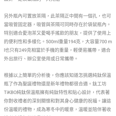
另外瓶內可置放茶隔，此茶隔正中間有一個孔，也可
當吸管固定器，吸管與茶隔可同時存在於袋鼠瓶內。
特別適合愛泡茶又愛喝手搖飲的朋友，提供了使用上
的便利性和多樣化。500ml重量194克，大容量700 m
l也只有249克相當於手機的重量，輕便易攜帶，適合
外出旅行、辦公室使用或日常攜帶。
根據以上簡單的分析後，你應該知道怎挑選純鈦保溫
瓶了作為聖誕禮物還是新年禮物都很合適。鈦工坊
TiKBO純鈦保溫瓶擁有純鈦特性和貼心設計，代表著
你對收禮者的深刻關懷和對其身心健康的祝福。讓這
份溫暖的禮物，成為寒冬中的暖意，溫暖並陪伴著收