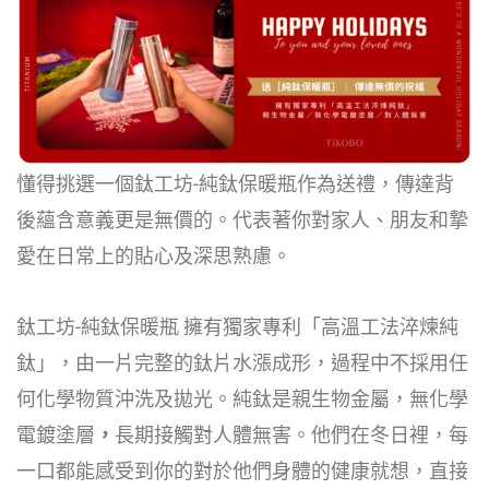
懂得挑選一個鈦工坊-純鈦保暖瓶作為送禮，傳達背
後蘊含意義更是無價的。代表著你對家人、朋友和摯
愛在日常上的貼心及深思熟慮。
鈦工坊-純鈦保暖瓶 擁有獨家專利「高溫工法淬煉純
鈦」，由一片完整的鈦片水漲成形，過程中不採用任
何化學物質沖洗及拋光。純鈦是親生物金屬，無化學
電鍍塗層
，
長期接觸對人體無害。他們在冬日裡，每
一口都能感受到你的對於他們身體的健康就想，直接