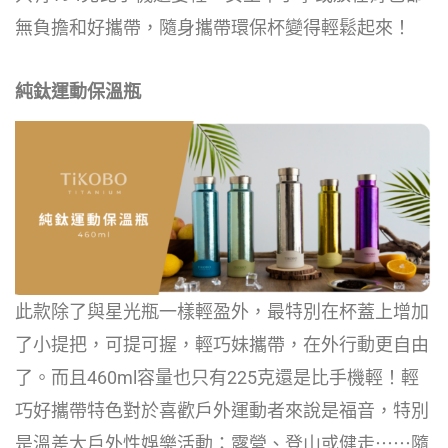
無負擔和好攜帶，隨身攜帶環保杯變得輕鬆起來！
純鈦運動保溫瓶
此款除了與星光瓶一樣輕盈外，最特別在杯蓋上增加
了小提把，可提可握，輕巧妹攜帶，在外行動更自由
了。而且460ml容量也只有225克還是比手機輕！輕
巧好攜帶特色對於喜歡戶外運動者來說是福音，特別
是溫差大戶外性娛樂活動：露營、登山或健走⋯⋯隨