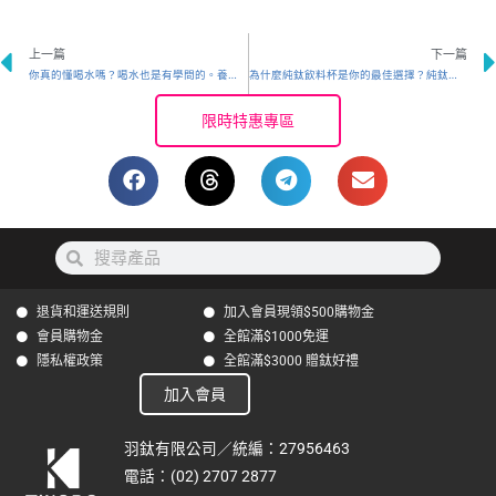
Prev
上一篇
下一篇
你真的懂喝水嗎？喝水也是有學問的。養成良好喝水習慣不止對身體好處，當中「喝水時間表」直接讓你身體充滿活力！
為什麼純鈦飲料杯是你的最佳選擇？純鈦鯨魚杯優缺點大解析與常見環保杯材質比較
限時特惠專區
搜
搜
尋
尋
退貨和運送規則
加入會員現領$500購物金
會員購物金
全館滿$1000免運
隱私權政策
全館滿$3000 贈鈦好禮
加入會員
羽鈦有限公司／統編：27956463
電話：(02) 2707 2877