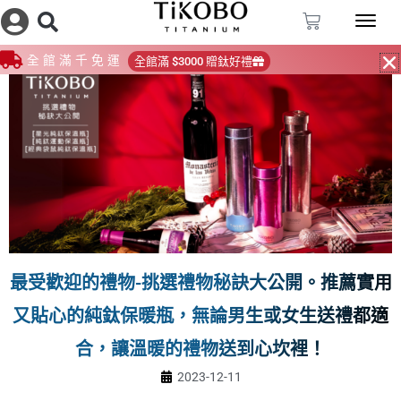
跳
購
至
物
籃
主
全館滿千免運
全館滿 $3000 贈鈦好禮
要
內
容
最受歡迎的禮物-挑選禮物秘訣大公開。推薦實用
又貼心的純鈦保暖瓶，無論男生或女生送禮都適
合，讓溫暖的禮物送到心坎裡！
2023-12-11