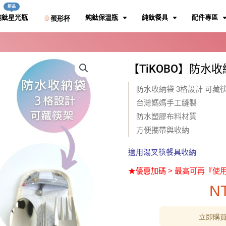
新品
純鈦星光瓶
純鈦保溫瓶
純鈦餐具
配件專區
蛋形杯
新品
新品
代
代
純鈦
純鈦
新品
新品
 吸管藏起來｜2.0手提把設
 吸管藏起來｜2.0手提把設
鯨魚杯一代配件
鯨魚杯一代配件
【TiKOBO】防水
國發明專利工法無塗
國發明專利工法無塗
，美食安心吃
，美食安心吃
單層
單層
吸管蓋
吸管蓋
前往購買
前往購買
防水收納袋 3格設計 可藏
品
品
品
品
台灣媽媽手工縫製
ml
ml
場
場
前
前
ml
ml
800ml
800ml
防水塑膠布料材質
方便攜帶與收納
純鈦
純鈦
適用湯叉筷餐具收納
通安心喝，雙層真空技
通安心喝，雙層真空技
光大匙面設計 無化學塗層 鈦安
光大匙面設計 無化學塗層 鈦安
專利
專利
★優惠加碼 > 最高可再『使用
品
品
N
前
前
【TiKOBO】
立即購