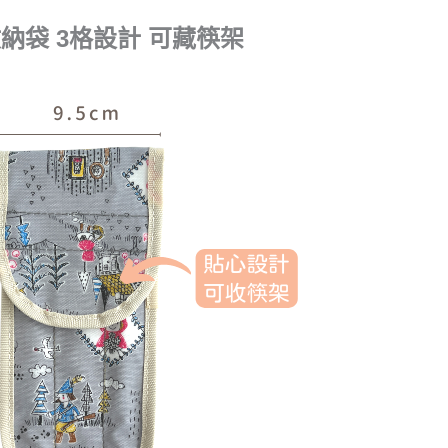
納袋 3格設計 可藏筷架