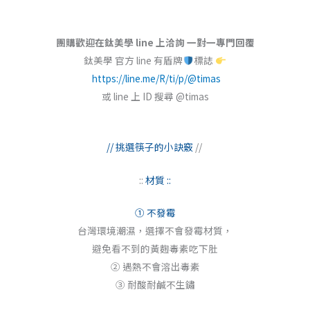
團購歡迎在鈦美學 line 上洽詢 一對一專門回覆
鈦美學 官方 line 有盾牌
標誌
https://line.me/R/ti/p/@timas
或 line 上 ID 搜尋 @timas
// 挑選筷子的小訣竅
//
::
材質 ::
① 不發霉
台灣環境潮濕，選擇不會發霉材質，
避免看不到的黃麴毒素吃下肚
② 遇熱不會溶出毒素
③ 耐酸耐鹹不生鏽