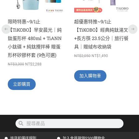
款
式。
可
限時特惠~9/1止
超優惠特推~9/1止
在
【TiKOBO】早安晨光｜純
【TiKOBO】經典純鈦湯叉
產
鈦蛋形杯 480ml + TiANN
+長方筷 23.5公分｜旅行餐
品
小鈦碟 + 純鈦攪拌棒 贈蛋
具｜贈絨布收納袋
頁
形杯矽膠杯套 (9色可選)
NT$
2,050
NT$
1,490
面
NT$
3,300
NT$
2,288
選
擇
加入購物車
選
立即購買
項
搜
搜
尋
尋
退貨和運送規則
加入會員現領$500購物金