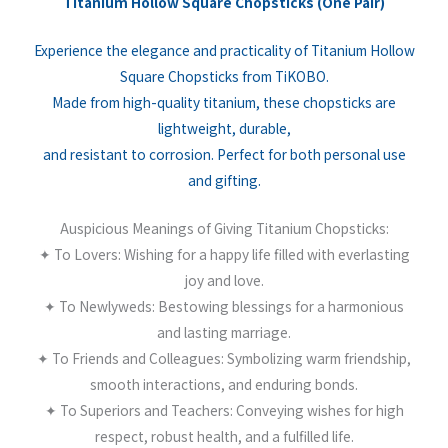
Titanium Hollow Square Chopsticks (One Pair)
Experience the elegance and practicality of Titanium Hollow
Square Chopsticks from TiKOBO.
Made from high-quality titanium, these chopsticks are
lightweight, durable,
and resistant to corrosion. Perfect for both personal use
and gifting.
Auspicious Meanings of Giving Titanium Chopsticks:
✦ To Lovers: Wishing for a happy life filled with everlasting
joy and love.
✦ To Newlyweds: Bestowing blessings for a harmonious
and lasting marriage.
✦ To Friends and Colleagues: Symbolizing warm friendship,
smooth interactions, and enduring bonds.
✦ To Superiors and Teachers: Conveying wishes for high
respect, robust health, and a fulfilled life.