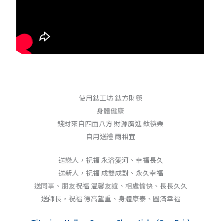
使用鈦工坊 鈦方財筷
身體健康
錢財來自四面八方 財源廣進 鈦筷樂
自用送禮 兩相宜
送戀人，祝福 永浴愛河、幸福長久
送新人，祝福 成雙成對、永久幸福
送同事、朋友祝福 溫馨友誼、相處愉快、長長久久
送師長，祝福 德高望重、身體康泰、圓滿幸福