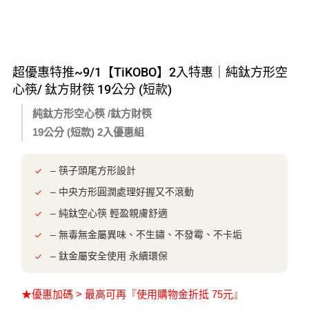
超優惠特推~9/1【TiKOBO】2入特惠｜純鈦方形空
心筷/ 鈦方財筷 19公分 (短款)
純鈦方形空心筷 /鈦方財筷
19公分 (短款) 2入優惠組
– 筷子頭尾方形設計
– 中央方形圓潤處理好握又不滾動
– 純鈦空心筷 輕盈親膚舒適
– 無毒無金屬異味、不生鏽、不發霉、不卡垢
– 鈦金屬安全使用 永續環保
★優惠加碼 > 最高可再『使用購物金折抵 75元』