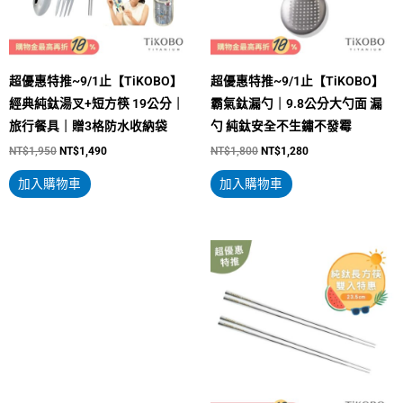
超優惠特推~9/1止【TiKOBO】
超優惠特推~9/1止【TiKOBO】
經典純鈦湯叉+短方筷 19公分｜
霸氣鈦漏勺｜9.8公分大勺面 漏
旅行餐具｜贈3格防水收納袋
勺 純鈦安全不生鏽不發霉
NT$
1,950
NT$
1,490
NT$
1,800
NT$
1,280
加入購物車
加入購物車
原
目
原
目
始
前
始
前
價
價
價
價
格：
格：
格：
格：
NT$650。
NT$450。
NT$1,500。
NT$850。