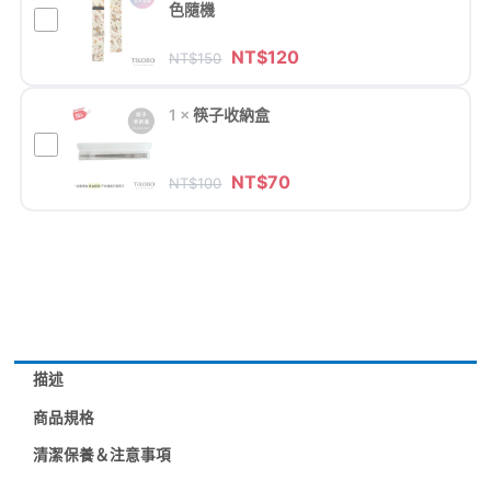
生
色隨機
空
【TiKOBO】
純
心
吸
NT$
120
NT$
150
鈦
筷/
管
筷
鈦
&
1
×
筷子收納盒
架
方
筷
結
筷
財
子
好
子
NT$
70
筷
NT$
100
防
縁
收
19
水
納
公
收
盒
分
納
(短
袋
款)
花
數
色
量
隨
描述
機
商品規格
清潔保養＆注意事項