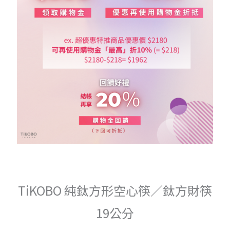
TiKOBO 純鈦方形空心筷／鈦方財筷
19公分