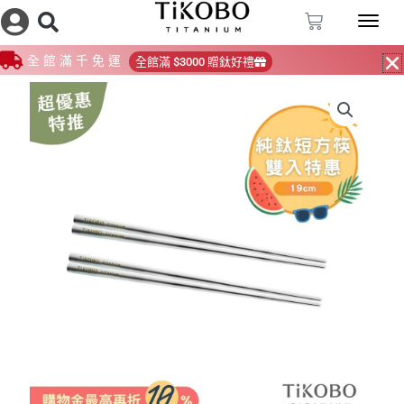
跳
購
至
物
籃
主
全館滿千免運
全館滿 $3000 贈鈦好禮
要
內
容