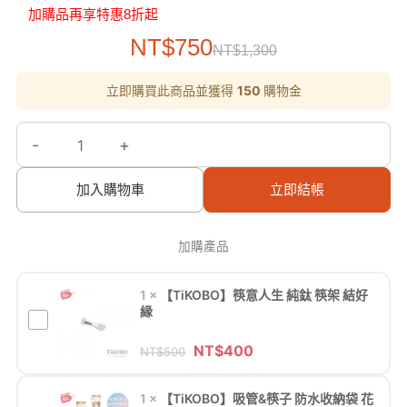
加購品再享特惠8折起
原
目
NT$
750
NT$
1,300
始
前
原
原
原
目
目
目
超
價
價
立即購買此商品並獲得
150
購物金
始
始
始
前
前
前
優
價
價
價
價
價
價
格：
格：
格：
格：
格：
格：
格：
格：
惠
NT$150。
NT$100。
NT$500。
NT$70。
NT$120。
NT$400。
NT$1,300。
NT$750。
-
+
特
推
加入購物車
立即結帳
~9/1【TiKOBO】
2
入
加購產品
特
惠
1
×
【TiKOBO】筷意人生 純鈦 筷架 結好
｜
縁
【TiKOBO】
純
筷
NT$
400
NT$
500
鈦
意
方
人
1
×
【TiKOBO】吸管&筷子 防水收納袋 花
形