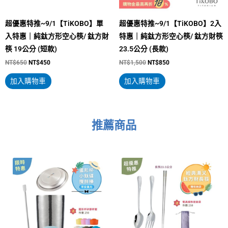
超優惠特推~9/1【TiKOBO】單
超優惠特推~9/1【TiKOBO】2入
入特惠｜純鈦方形空心筷/ 鈦方財
特惠｜純鈦方形空心筷/ 鈦方財筷
筷 19公分 (短款)
23.5公分 (長款)
NT$
650
NT$
450
NT$
1,500
NT$
850
加入購物車
加入購物車
推薦商品
原
目
原
目
此
始
前
始
前
價
價
價
價
產
格：
格：
格：
格：
NT$3,300。
NT$2,288。
NT$2,050。
NT$1,490。
品
有
多
種