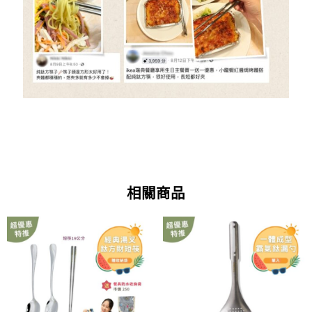
相關商品
原
目
原
目
始
前
始
前
價
價
價
價
格：
格：
格：
格：
NT$1,950。
NT$1,490。
NT$1,800。
NT$1,280。