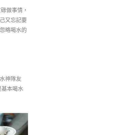
忙碌做事情，
己又忘記要
忽略喝水的
水神隊友
杯是基本喝水