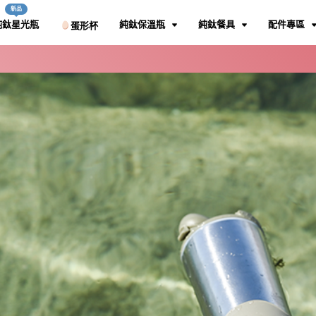
新品
純鈦星光瓶
純鈦保溫瓶
純鈦餐具
配件專區
蛋形杯
新品
新品
代
代
純鈦
純鈦
新品
新品
 吸管藏起來｜2.0手提把設
 吸管藏起來｜2.0手提把設
鯨魚杯一代配件
鯨魚杯一代配件
國發明專利工法無塗
國發明專利工法無塗
，美食安心吃
，美食安心吃
單層
單層
吸管蓋
吸管蓋
前往購買
前往購買
品
品
品
品
ml
ml
場
場
前
前
ml
ml
800ml
800ml
純鈦
純鈦
通安心喝，雙層真空技
通安心喝，雙層真空技
光大匙面設計 無化學塗層 鈦安
光大匙面設計 無化學塗層 鈦安
專利
專利
品
品
前
前