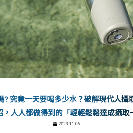
備品
備品
拿無負擔
拿無負擔
洗不卡味
洗不卡味
著走！
著走！
品
品
嗎? 究竟一天要喝多少水？破解現代人攝
招，人人都做得到的「輕輕鬆鬆達成攝取
2023-11-06