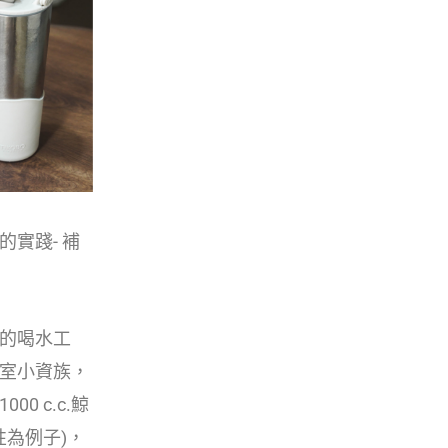
實踐- 補
的喝水工
室小資族，
 c.c.鯨
性為例子)，