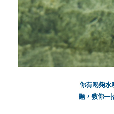
純鈦小杯
純鈦小杯
純鈦運動瓶
純鈦運動瓶
超輕量純鈦小酒杯 手
超輕量純鈦小酒杯 手
瓶蓋由純鈦打造，好清
瓶蓋由純鈦打造，好清
附有輕巧提把，隨時帶
附有輕巧提把，隨時帶
產品介紹
產品介紹
選購備
選購備
前往購買
前往購買
點擊下方即可進入賣場
點擊下方即可進入賣場
460ml
460ml
你有喝夠水
題，教你一