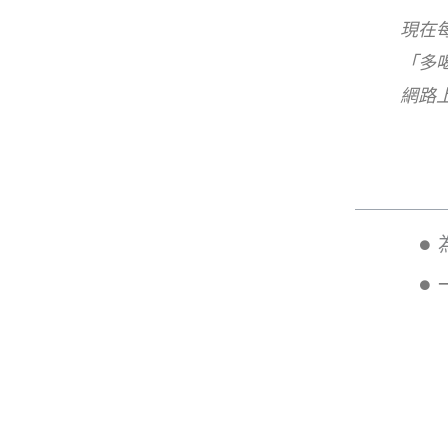
現在
「多
網路