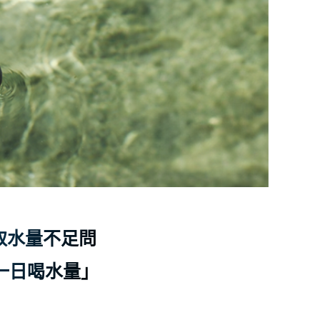
完售款保溫瓶備品專區
完售款保溫瓶備品專區
瓶蓋由純鈦打造，好清洗不卡味
瓶蓋由純鈦打造，好清洗不卡味
附有輕巧提把，隨時帶著走！
附有輕巧提把，隨時帶著走！
豪華袋鼠
豪華袋鼠
鯨魚杯一代
鯨魚杯一代
取水量不足問
一日喝水量」